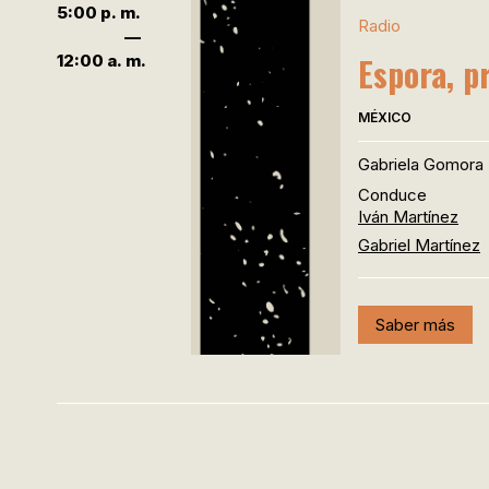
5:00 p. m.
Radio
—
Espora, p
12:00 a. m.
MÉXICO
Gabriela Gomora
Conduce
Iván Martínez
Gabriel Martínez
Saber más