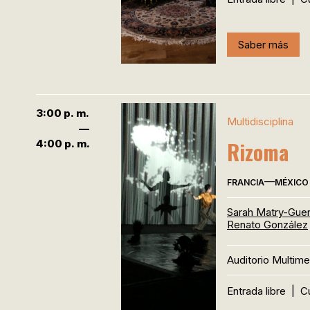
Saber más
3:00 p. m.
Multidisciplina
—
Rizoma
4:00 p. m.
—
FRANCIA
MÉXICO
Sarah Matry-Guer
Renato González
Auditorio Multime
Entrada libre
|
C