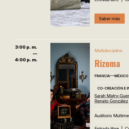
Saber más
3:00 p. m.
Multidisciplina
—
Rizoma
4:00 p. m.
—
FRANCIA
MÉXICO
CO-CREACIÓN E 
Sarah Matry-Guer
Renato González
Auditorio Multime
Entrada libre
|
C