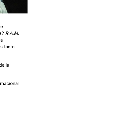
te
ne?
R.A.M
.
la
s tanto
de la
rnacional