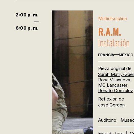
2:00 p. m.
Multidisciplina
—
R.A.M.
6:00 p. m.
Instalación
—
FRANCIA
MÉXICO
Pieza original de
Sarah Matry-Guer
Rosa Villanueva
MC Lancaster
Renato González
Reflexión de
José Gordon
Auditorio,
Museo
Entrada libre
|
C