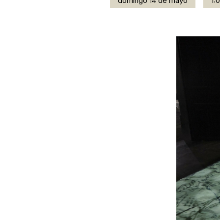
domingo 14 de mayo
1: