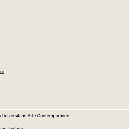
re
 Universitario Arte Contemporáneo
upo limitado